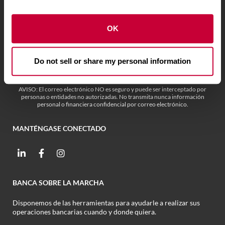
Localizar una sucursal o un cajero automático
OK
Llame al (479) 621-6800
Abre en tu aplicación
PO Box 7 Fort Smith, AR 72902
Do not sell or share my personal information
AVISO: El correo electrónico NO es seguro y puede ser interceptado por
personas o entidades no autorizadas. No transmita nunca información
personal o financiera confidencial por correo electrónico.
MANTÉNGASE CONECTADO
BANCA SOBRE LA MARCHA
Disponemos de las herramientas para ayudarle a realizar sus
operaciones bancarias cuando y donde quiera.