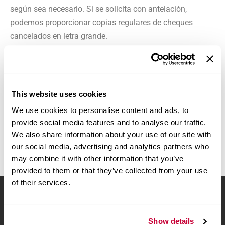
según sea necesario. Si se solicita con antelación,
podemos proporcionar copias regulares de cheques
cancelados en letra grande.
Alojamientos adicionales para discapacitados
Si alguien tiene otras necesidades relacionadas con la
discapacidad que no se han abordado anteriormente,
This website uses cookies
revisaremos las solicitudes individuales relacionadas con
We use cookies to personalise content and ads, to
las necesidades especiales caso por caso. Siempre
provide social media features and to analyse our traffic.
We also share information about your use of our site with
trataremos de ofrecer adaptaciones razonables.
our social media, advertising and analytics partners who
may combine it with other information that you’ve
provided to them or that they’ve collected from your use
of their services.
PONTE EN CONTACTO CON NOSOTROS
Show details