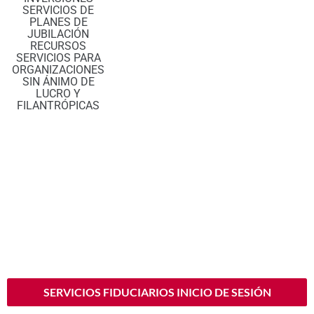
SERVICIOS DE
PLANES DE
JUBILACIÓN
RECURSOS
SERVICIOS PARA
ORGANIZACIONES
SIN ÁNIMO DE
LUCRO Y
FILANTRÓPICAS
En F1RSTNB Trust & Wealth Management, ayudamos a particulares,
familias, propietarios de empresas y organizaciones sin ánimo de
lucro a crear, gestionar, proteger y gestionar su patrimonio. Estamos
comprometidos a ofrecerle la experiencia adquirida a través de la
experiencia, la educación superior, la formación avanzada, y un
compromiso con el desarrollo profesional continuo.
¿Necesita asesoramiento o desea iniciar su plan? Póngase en
contacto con uno de nuestros agentes fiduciarios llamando al
479-
788-4340
o enviándonos un correo electrónico a
privatewealthinfo@fnbfs.com
.
SERVICIOS FIDUCIARIOS INICIO DE SESIÓN